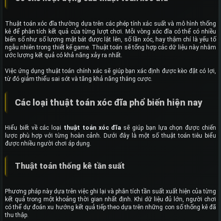
Thuật toán xóc đĩa thường dựa trên các phép tính xác suất và mô hình thống
kê để phân tích kết quả của từng lượt chơi. Mỗi vòng xóc đĩa có thể có nhiều
biến số như số lượng mặt bát được lật lên, số lần xóc, hay thậm chí là yếu tố
ngẫu nhiên trong thiết kế game. Thuật toán sẽ tổng hợp các dữ liệu này nhằm
ước lượng kết quả có khả năng xảy ra nhất.
Việc ứng dụng thuật toán chính xác sẽ giúp bạn xác định được kèo đặt có lợi,
từ đó giảm thiểu sai sót và tăng khả năng thắng cược.
Các loại thuật toán xóc đĩa phổ biến hiện nay
Hiểu biết về các loại
thuật toán xóc đĩa
sẽ giúp bạn lựa chọn được chiến
lược phù hợp với từng hoàn cảnh. Dưới đây là một số thuật toán tiêu biểu
được nhiều người chơi áp dụng.
Thuật toán thống kê tần suất
Phương pháp này dựa trên việc ghi lại và phân tích tần suất xuất hiện của từng
kết quả trong một khoảng thời gian nhất định. Khi dữ liệu đủ lớn, người chơi
có thể dự đoán xu hướng kết quả tiếp theo dựa trên những con số thống kê đã
thu thập.