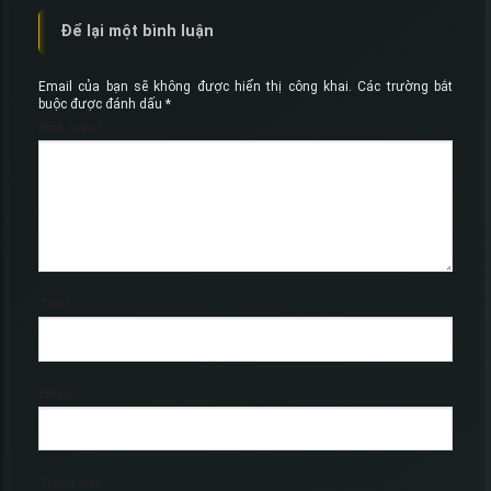
Để lại một bình luận
Email của bạn sẽ không được hiển thị công khai.
Các trường bắt
buộc được đánh dấu
*
Bình luận
*
Tên
*
Email
*
Trang web