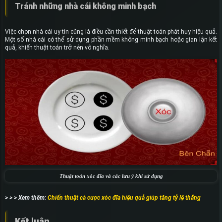
Tránh những nhà cái không minh bạch
Việc chọn nhà cái uy tín cũng là điều cần thiết để thuật toán phát huy hiệu quả.
Một số nhà cái có thể sử dụng phần mềm không minh bạch hoặc gian lận kết
quả, khiến thuật toán trở nên vô nghĩa.
Thuật toán xóc đĩa và các lưu ý khi sử dụng
> > > Xem thêm:
Chiến thuật cá cược xóc đĩa hiệu quả giúp tăng tỷ lệ thắng
Kết luận