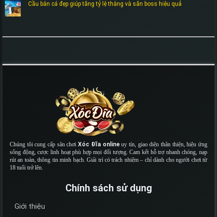
Cầu bắn cá đẹp giúp tăng tỷ lệ thắng và săn boss hiệu quả
Chúng tôi cung cấp sân chơi
Xóc Đĩa online
uy tín, giao diện thân thiện, hiệu ứng
sống động, cược linh hoạt phù hợp mọi đối tượng. Cam kết hỗ trợ nhanh chóng, nạp
rút an toàn, thông tin minh bạch. Giải trí có trách nhiệm – chỉ dành cho người chơi từ
18 tuổi trở lên.
Chính sách sử dụng
Giới thiệu