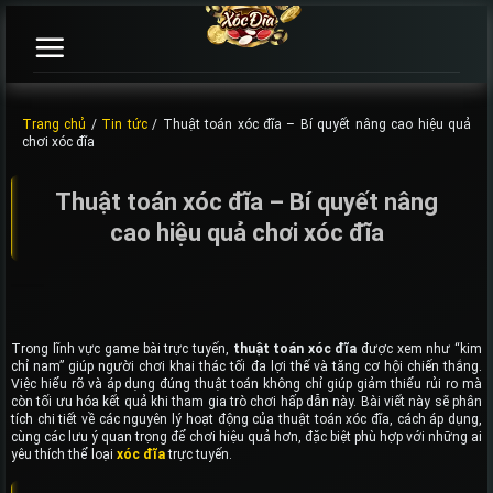
Chuyển
đến
nội
dung
Trang chủ
/
Tin tức
/
Thuật toán xóc đĩa – Bí quyết nâng cao hiệu quả
chơi xóc đĩa
Thuật toán xóc đĩa – Bí quyết nâng
cao hiệu quả chơi xóc đĩa
Trong lĩnh vực game bài trực tuyến,
thuật toán xóc đĩa
được xem như “kim
chỉ nam” giúp người chơi khai thác tối đa lợi thế và tăng cơ hội chiến thắng.
Việc hiểu rõ và áp dụng đúng thuật toán không chỉ giúp giảm thiểu rủi ro mà
còn tối ưu hóa kết quả khi tham gia trò chơi hấp dẫn này. Bài viết này sẽ phân
tích chi tiết về các nguyên lý hoạt động của thuật toán xóc đĩa, cách áp dụng,
cùng các lưu ý quan trọng để chơi hiệu quả hơn, đặc biệt phù hợp với những ai
yêu thích thể loại
xóc đĩa
trực tuyến.