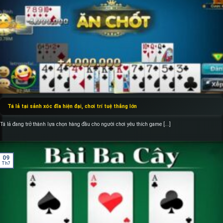
Tá lả tại sảnh xóc đĩa hiện đại, chơi trí tuệ thắng lớn
Tá lả đang trở thành lựa chọn hàng đầu cho người chơi yêu thích game [...]
09
Th7