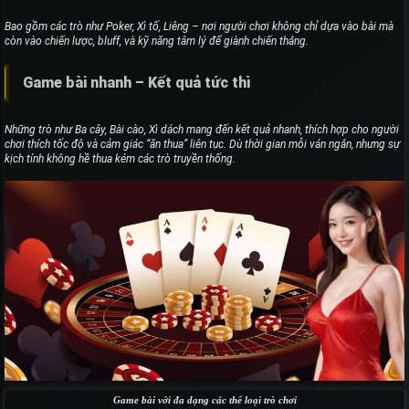
Bao gồm các trò như Poker, Xì tố, Liêng – nơi người chơi không chỉ dựa vào bài mà
còn vào chiến lược, bluff, và kỹ năng tâm lý để giành chiến thắng.
Game bài nhanh – Kết quả tức thì
Những trò như Ba cây, Bài cào, Xì dách mang đến kết quả nhanh, thích hợp cho người
chơi thích tốc độ và cảm giác “ăn thua” liên tục. Dù thời gian mỗi ván ngắn, nhưng sự
kịch tính không hề thua kém các trò truyền thống.
Game bài với đa dạng các thể loại trò chơi