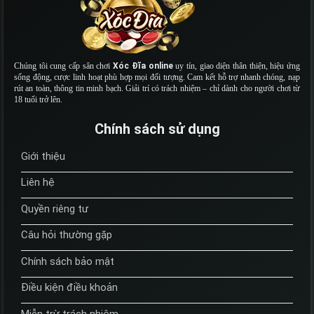
Chúng tôi cung cấp sân chơi
Xóc Đĩa online
uy tín, giao diện thân thiện, hiệu ứng
sống động, cược linh hoạt phù hợp mọi đối tượng. Cam kết hỗ trợ nhanh chóng, nạp
rút an toàn, thông tin minh bạch. Giải trí có trách nhiệm – chỉ dành cho người chơi từ
18 tuổi trở lên.
Chính sách sử dụng
Giới thiệu
Liên hệ
Quyền riêng tư
Câu hỏi thường gặp
Chính sách bảo mật
Điều kiện điều khoản
Miễn trừ trách nhiệm