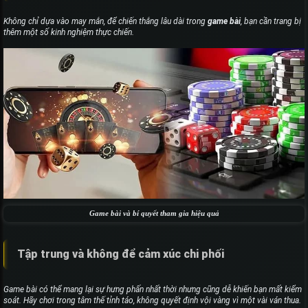
Không chỉ dựa vào may mắn, để chiến thắng lâu dài trong
game bài
, bạn cần trang bị
thêm một số kinh nghiệm thực chiến.
Game bài và bí quyết tham gia hiệu quả
Tập trung và không để cảm xúc chi phối
Game bài có thể mang lại sự hưng phấn nhất thời nhưng cũng dễ khiến bạn mất kiểm
soát. Hãy chơi trong tâm thế tỉnh táo, không quyết định vội vàng vì một vài ván thua.