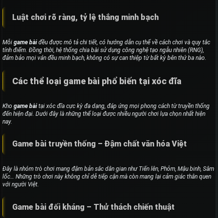
Luật chơi rõ ràng, tỷ lệ thắng minh bạch
Mỗi
game bài
đều được mô tả chi tiết, có hướng dẫn cụ thể về cách chơi và quy tắc
tính điểm. Đồng thời, hệ thống chia bài sử dụng công nghệ tạo ngẫu nhiên (RNG),
đảm bảo mọi ván đều minh bạch, không có sự can thiệp từ bất kỳ bên thứ ba nào.
Các thể loại game bài phổ biến tại xóc đĩa
Kho
game bài
tại xóc đĩa cực kỳ đa dạng, đáp ứng mọi phong cách từ truyền thống
đến hiện đại. Dưới đây là những thể loại được nhiều người chơi lựa chọn nhất hiện
nay.
Game bài truyền thống – Đậm chất văn hóa Việt
Đây là nhóm trò chơi mang đậm bản sắc dân gian như Tiến lên, Phỏm, Mậu binh, Sâm
lốc… Những trò chơi này không chỉ dễ tiếp cận mà còn mang lại cảm giác thân quen
với người Việt.
Game bài đối kháng – Thử thách chiến thuật