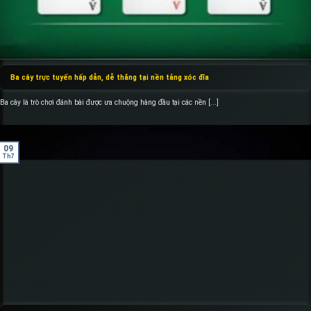
Ba cây trực tuyến hấp dẫn, dễ thắng tại nền tảng xóc đĩa
Ba cây là trò chơi đánh bài được ưa chuộng hàng đầu tại các nền [...]
09
Th7