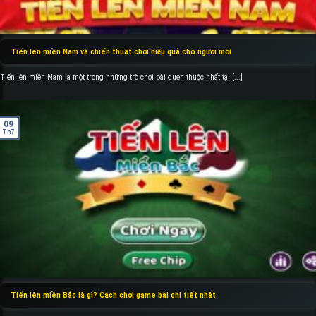
Tiến lên miền Nam và chiến thuật chơi hiệu quả cho người mới
Tiến lên miền Nam là một trong những trò chơi bài quen thuộc nhất tại [...]
09
Th7
Tiến lên miền Bắc là gì? Cách chơi game bài chi tiết nhất