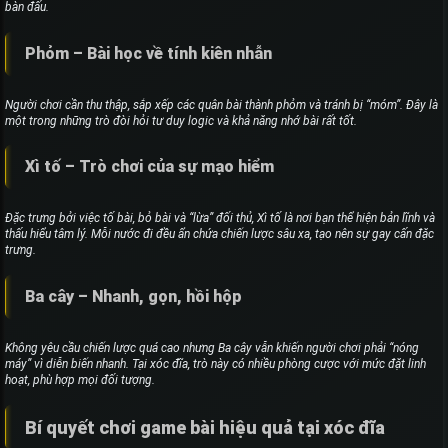
bàn đấu.
Phỏm – Bài học về tính kiên nhẫn
Người chơi cần thu thập, sắp xếp các quân bài thành phỏm và tránh bị “móm”. Đây là
một trong những trò đòi hỏi tư duy logic và khả năng nhớ bài rất tốt.
Xì tố – Trò chơi của sự mạo hiểm
Đặc trưng bởi việc tố bài, bỏ bài và “lừa” đối thủ, Xì tố là nơi bạn thể hiện bản lĩnh và
thấu hiểu tâm lý. Mỗi nước đi đều ẩn chứa chiến lược sâu xa, tạo nên sự gay cấn đặc
trưng.
Ba cây – Nhanh, gọn, hồi hộp
Không yêu cầu chiến lược quá cao nhưng Ba cây vẫn khiến người chơi phải “nóng
máy” vì diễn biến nhanh. Tại xóc đĩa, trò này có nhiều phòng cược với mức đặt linh
hoạt, phù hợp mọi đối tượng.
Bí quyết chơi game bài hiệu quả tại xóc đĩa