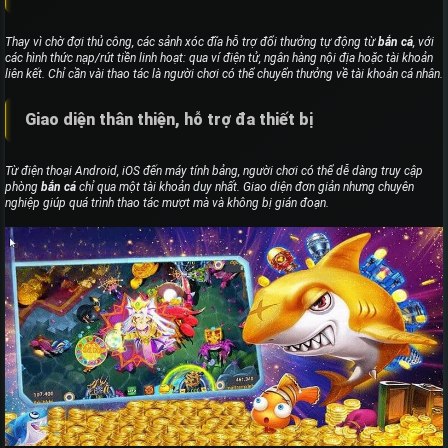
Thay vì chờ đợi thủ công, các sảnh xóc đĩa hỗ trợ đổi thưởng tự động từ
bắn cá
, với
các hình thức nạp/rút tiền linh hoạt: qua ví điện tử, ngân hàng nội địa hoặc tài khoản
liên kết. Chỉ cần vài thao tác là người chơi có thể chuyển thưởng về tài khoản cá nhân.
Giao diện thân thiện, hỗ trợ đa thiết bị
Từ điện thoại Android, iOS đến máy tính bảng, người chơi có thể dễ dàng truy cập
phòng
bắn cá
chỉ qua một tài khoản duy nhất. Giao diện đơn giản nhưng chuyên
nghiệp giúp quá trình thao tác mượt mà và không bị gián đoạn.