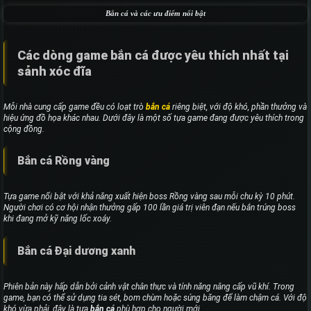
Bắn cá và các ưu điểm nổi bật
Các dòng game bắn cá được yêu thích nhất tại
sảnh xóc đĩa
Mỗi nhà cung cấp game đều có loạt trò
bắn cá
riêng biệt, với độ khó, phần thưởng và
hiệu ứng đồ họa khác nhau. Dưới đây là một số tựa game đang được yêu thích trong
cộng đồng.
Bắn cá Rồng vàng
Tựa game nổi bật với khả năng xuất hiện boss Rồng vàng sau mỗi chu kỳ 10 phút.
Người chơi có cơ hội nhận thưởng gấp 100 lần giá trị viên đạn nếu bắn trúng boss
khi đang mở kỹ năng lốc xoáy.
Bắn cá Đại dương xanh
Phiên bản này hấp dẫn bởi cảnh vật chân thực và tính năng nâng cấp vũ khí. Trong
game, bạn có thể sử dụng tia sét, bom chùm hoặc súng băng để làm chậm cá. Với độ
khó vừa phải, đây là tựa
bắn cá
phù hợp cho người mới.