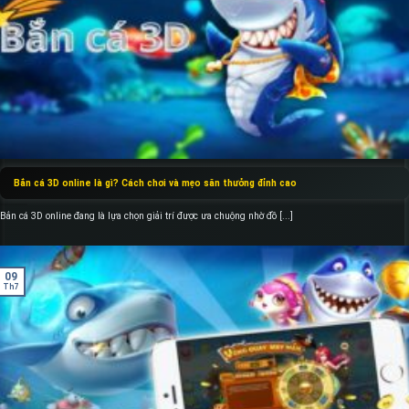
Bắn cá 3D online là gì? Cách chơi và mẹo săn thưởng đỉnh cao
Bắn cá 3D online đang là lựa chọn giải trí được ưa chuộng nhờ đồ [...]
09
Th7