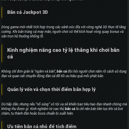
Bắn cá Jackpot 3D
Dòng game mới nhất tích hợp trong các sảnh xóc đĩa với công nghệ 3D thực tế tăng
cường. Khi bắn trúng cá may mắn, người chơi có thể kích hoạt vòng quay bonus và
săn trọn hũ thưởng khổng lồ.
Kinh nghiệm nâng cao tỷ lệ thắng khi chơi bắn
cá
Không chỉ đơn giản là “ngắm và bắn”,
bắn cá
đòi hỏi người chơi nắm rõ cách sử dụng
đạn và quan sát chuyển động đàn cá để tối ưu hiệu quả mỗi phát bắn.
Quản lý vốn và chọn thời điểm bắn hợp lý
Dù hấp dẫn, nhưng nếu “nổ súng” vô tội vạ sẽ khiến bạn tiêu hao đạn nhanh chóng mà
không thu được gì. Kinh nghiệm từ cao thủ
bắn cá
là chỉ nên bắn liên tục khi cá bơi
chậm, tụ thành đàn hoặc boss chuẩn bị xuất hiện.
Ưu tiên bắn cá nhỏ để tích điểm