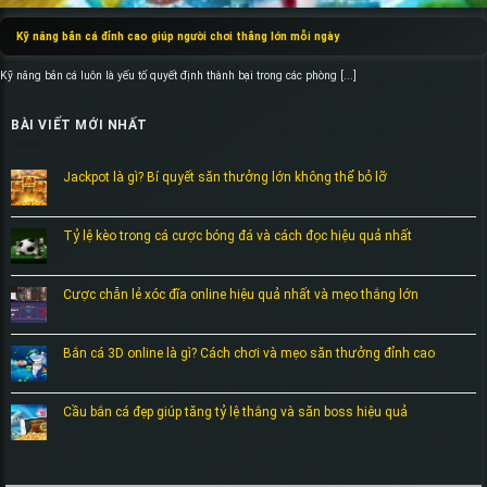
Kỹ năng bắn cá đỉnh cao giúp người chơi thắng lớn mỗi ngày
Kỹ năng bắn cá luôn là yếu tố quyết định thành bại trong các phòng [...]
BÀI VIẾT MỚI NHẤT
Jackpot là gì? Bí quyết săn thưởng lớn không thể bỏ lỡ
Tỷ lệ kèo trong cá cược bóng đá và cách đọc hiệu quả nhất
Cược chẵn lẻ xóc đĩa online hiệu quả nhất và mẹo thắng lớn
Bắn cá 3D online là gì? Cách chơi và mẹo săn thưởng đỉnh cao
Cầu bắn cá đẹp giúp tăng tỷ lệ thắng và săn boss hiệu quả