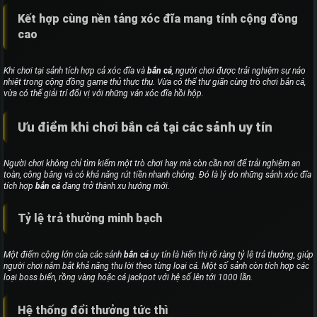
Kết hợp cùng nền tảng xóc đĩa mang tính cộng đồng
cao
Khi chơi tại sảnh tích hợp cả xóc đĩa và
bắn cá
, người chơi được trải nghiệm sự náo
nhiệt trong cộng đồng game thủ thực thụ. Vừa có thể thư giãn cùng trò chơi bắn cá,
vừa có thể giải trí đổi vị với những ván xóc đĩa hồi hộp.
Ưu điểm khi chơi bắn cá tại các sảnh uy tín
Người chơi không chỉ tìm kiếm một trò chơi hay mà còn cần nơi để trải nghiệm an
toàn, công bằng và có khả năng rút tiền nhanh chóng. Đó là lý do những sảnh xóc đĩa
tích hợp
bắn cá
đang trở thành xu hướng mới.
Tỷ lệ trả thưởng minh bạch
Một điểm cộng lớn của các sảnh
bắn cá
uy tín là hiển thị rõ ràng tỷ lệ trả thưởng, giúp
người chơi nắm bắt khả năng thu lời theo từng loại cá. Một số sảnh còn tích hợp các
loại boss biển, rồng vàng hoặc cá jackpot với hệ số lên tới 1000 lần.
Hệ thống đổi thưởng tức thì