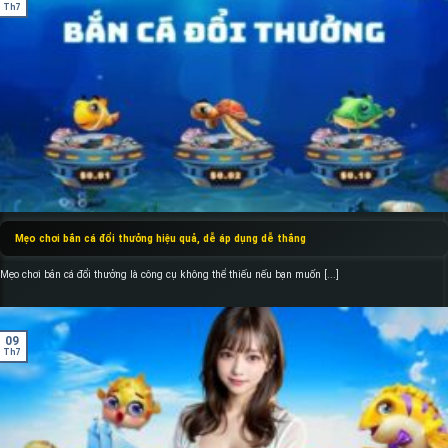
Th7
Mẹo chơi bắn cá đổi thưởng hiệu quả, dễ áp dụng dễ thắng
Mẹo chơi bắn cá đổi thưởng là công cụ không thể thiếu nếu bạn muốn [...]
09
Th7