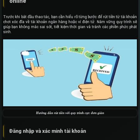
online
Trước khi bắt đầu thao tác, bạn cần hiểu rõ từng bước để rút tiền từ tài khoản
chơi xóc đĩa về tài khoản ngân hàng hoặc ví điện tử. Nắm vững quy trình sẽ
giúp bạn không mắc sai sót, tiết kiệm thời gian và tránh các phiền phức phát
sinh.
Hướng dẫn rút tiền với quy trình cực đơn giản
Đăng nhập và xác minh tài khoản