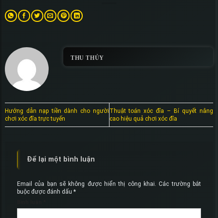
THU THỦY
Hướng dẫn nạp tiền dành cho người
Thuật toán xóc đĩa – Bí quyết nâng
chơi xóc đĩa trực tuyến
cao hiệu quả chơi xóc đĩa
Để lại một bình luận
Email của bạn sẽ không được hiển thị công khai.
Các trường bắt
buộc được đánh dấu
*
Bình luận
*