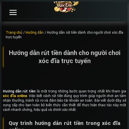
Chuyển
đến
nội
dung
Trang chủ
/
Hướng dẫn
/
Hướng dẫn rút tiền dành cho người chơi xóc đĩa
trực tuyến
Hướng dẫn rút tiền dành cho người chơi
xóc đĩa trực tuyến
Hướng dẫn rút tiền
là một trong những bước quan trọng nhất khi tham gia
xóc đĩa online
. Việc biết cách rút tiền đúng quy trình giúp người chơi an tâm
nhận thưởng, tránh rủi ro và đảm bảo tài khoản an toàn. Bài viết dưới đây sẽ
cung cấp cho bạn toàn bộ kiến thức cần thiết để thực hiện thao tác này một
cách nhanh chóng, hiệu quả và chính xác nhất.
Quy trình hướng dẫn rút tiền trong xóc đĩa