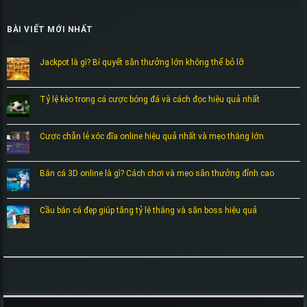
BÀI VIẾT MỚI NHẤT
Jackpot là gì? Bí quyết săn thưởng lớn không thể bỏ lỡ
Tỷ lệ kèo trong cá cược bóng đá và cách đọc hiệu quả nhất
Cược chẵn lẻ xóc đĩa online hiệu quả nhất và mẹo thắng lớn
Bắn cá 3D online là gì? Cách chơi và mẹo săn thưởng đỉnh cao
Cầu bắn cá đẹp giúp tăng tỷ lệ thắng và săn boss hiệu quả