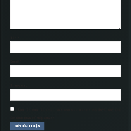
Tên
*
Email
*
Trang web
Lưu tên của tôi, email, và trang web trong trình duyệt này cho
lần bình luận kế tiếp của tôi.