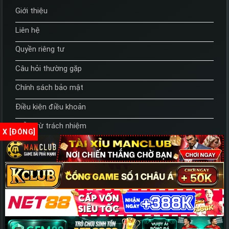
Giới thiệu
Liên hệ
Quyền riêng tư
Câu hỏi thường gặp
Chính sách bảo mật
Điều kiện điều khoản
Miễn trừ trách nhiệm
X [ĐÓNG]
Thông tin liên hệ
Copyright 2026 ©
Flatsome Theme