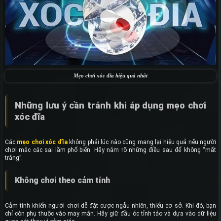
Mẹo chơi xóc đĩa hiệu quả nhất
Những lưu ý cần tránh khi áp dụng mẹo chơi
xóc đĩa
Các
mẹo chơi xóc đĩa
không phải lúc nào cũng mang lại hiệu quả nếu người
chơi mắc các sai lầm phổ biến. Hãy nắm rõ những điều sau để không “mất
trắng”.
Không chơi theo cảm tính
Cảm tính khiến người chơi dễ đặt cược ngẫu nhiên, thiếu cơ sở. Khi đó, bạn
chỉ còn phụ thuộc vào may mắn. Hãy giữ đầu óc tỉnh táo và dựa vào dữ liệu