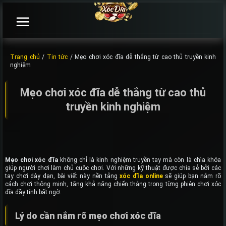
Chuyển
đến
nội
dung
Trang chủ
/
Tin tức
/
Mẹo chơi xóc đĩa dễ thắng từ cao thủ truyền kinh
nghiệm
Mẹo chơi xóc đĩa dễ thắng từ cao thủ
truyền kinh nghiệm
Mẹo chơi xóc đĩa
không chỉ là kinh nghiệm truyền tay mà còn là chìa khóa
giúp người chơi làm chủ cuộc chơi. Với những kỹ thuật được chia sẻ bởi các
tay chơi dày dạn, bài viết này nền tảng
xóc đĩa online
sẽ giúp bạn nắm rõ
cách chơi thông minh, tăng khả năng chiến thắng trong từng phiên chơi xóc
đĩa đầy tính bất ngờ.
Lý do cần nắm rõ mẹo chơi xóc đĩa