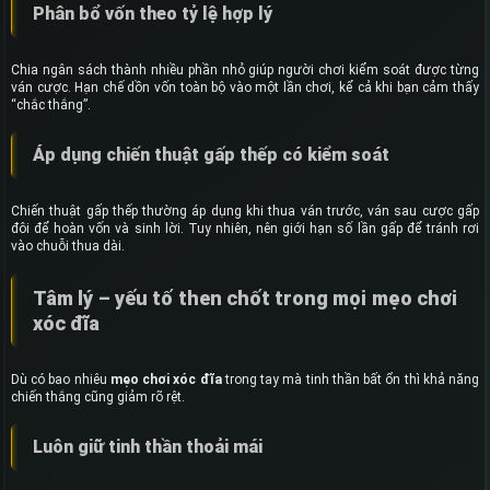
Phân bổ vốn theo tỷ lệ hợp lý
Chia ngân sách thành nhiều phần nhỏ giúp người chơi kiểm soát được từng
ván cược. Hạn chế dồn vốn toàn bộ vào một lần chơi, kể cả khi bạn cảm thấy
“chắc thắng”.
Áp dụng chiến thuật gấp thếp có kiểm soát
Chiến thuật gấp thếp thường áp dụng khi thua ván trước, ván sau cược gấp
đôi để hoàn vốn và sinh lời. Tuy nhiên, nên giới hạn số lần gấp để tránh rơi
vào chuỗi thua dài.
Tâm lý – yếu tố then chốt trong mọi mẹo chơi
xóc đĩa
Dù có bao nhiêu
mẹo chơi xóc đĩa
trong tay mà tinh thần bất ổn thì khả năng
chiến thắng cũng giảm rõ rệt.
Luôn giữ tinh thần thoải mái