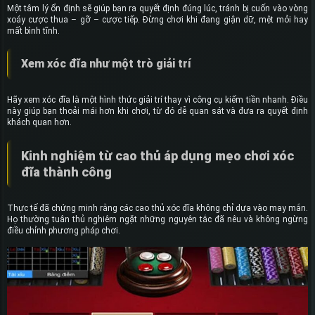
Một tâm lý ổn định sẽ giúp bạn ra quyết định đúng lúc, tránh bị cuốn vào vòng
xoáy cược thua – gỡ – cược tiếp. Đừng chơi khi đang giận dữ, mệt mỏi hay
mất bình tĩnh.
Xem xóc đĩa như một trò giải trí
Hãy xem xóc đĩa là một hình thức giải trí thay vì công cụ kiếm tiền nhanh. Điều
này giúp bạn thoải mái hơn khi chơi, từ đó dễ quan sát và đưa ra quyết định
khách quan hơn.
Kinh nghiệm từ cao thủ áp dụng mẹo chơi xóc
đĩa thành công
Thực tế đã chứng minh rằng các cao thủ xóc đĩa không chỉ dựa vào may mắn.
Họ thường tuân thủ nghiêm ngặt những nguyên tắc đã nêu và không ngừng
điều chỉnh phương pháp chơi.