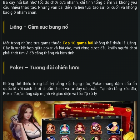
Ba cây nổi bật nhờ tốc độ chơi cực nhanh, chỉ tính tổng điểm và không yêu
cầu nhiều thao tác. Những ván bài diễn ra liên tục, tạo sự lôi cuốn và không
bao giờ nhàm chán.
Liêng – Cảm xúc bùng nổ
Một trong những tựa game thuộc
Top 10 game bài
không thể thiếu là Liêng.
Đây là sự kết hợp giữa poker và bài cào, mỗi vòng cược đều khiến người chơi
phải thót tim vì độ căng thẳng và kịch tính.
Poker – Tượng đài chiến lược
Không thể thiếu trong bất kỳ bảng xếp hạng nào, Poker mang đậm dấu ấn
quốc tế với cách chơi chuẩn chỉnh và tư duy sâu sắc. Tại nền tảng xóc đĩa,
Poker được nâng cấp mạnh về giao diện và tốc độ xử lý.