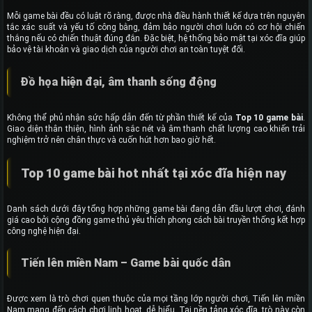
Mỗi game bài đều có luật rõ ràng, được nhà điều hành thiết kế dựa trên nguyên
tắc xác suất và yếu tố công bằng, đảm bảo người chơi luôn có cơ hội chiến
thắng nếu có chiến thuật đúng đắn. Đặc biệt, hệ thống bảo mật tại xóc đĩa giúp
bảo vệ tài khoản và giao dịch của người chơi an toàn tuyệt đối.
Đồ họa hiện đại, âm thanh sống động
Không thể phủ nhận sức hấp dẫn đến từ phần thiết kế của
Top 10 game bài
.
Giao diện thân thiện, hình ảnh sắc nét và âm thanh chất lượng cao khiến trải
nghiệm trở nên chân thực và cuốn hút hơn bao giờ hết.
Top 10 game bài hot nhất tại xóc đĩa hiện nay
Danh sách dưới đây tổng hợp những game bài đang dẫn đầu lượt chơi, đánh
giá cao bởi cộng đồng game thủ yêu thích phong cách bài truyền thống kết hợp
công nghệ hiện đại.
Tiến lên miền Nam – Game bài quốc dân
Được xem là trò chơi quen thuộc của mọi tầng lớp người chơi, Tiến lên miền
Nam mang đến cách chơi linh hoạt, dễ hiểu. Tại nền tảng xóc đĩa, trò này còn