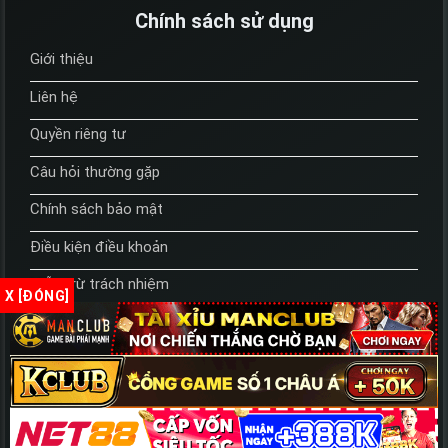
Chính sách sử dụng
Giới thiệu
Liên hệ
Quyền riêng tư
Câu hỏi thường gặp
Chính sách bảo mật
Điều kiện điều khoản
Miễn trừ trách nhiệm
X [ĐÓNG]
Thông tin liên hệ