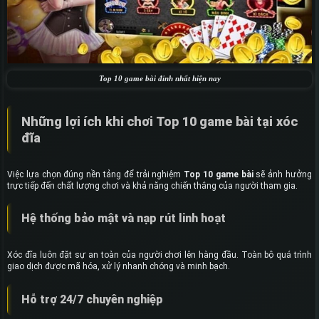
Top 10 game bài đỉnh nhất hiện nay
Những lợi ích khi chơi Top 10 game bài tại xóc
đĩa
Việc lựa chọn đúng nền tảng để trải nghiệm
Top 10 game bài
sẽ ảnh hưởng
trực tiếp đến chất lượng chơi và khả năng chiến thắng của người tham gia.
Hệ thống bảo mật và nạp rút linh hoạt
Xóc đĩa luôn đặt sự an toàn của người chơi lên hàng đầu. Toàn bộ quá trình
giao dịch được mã hóa, xử lý nhanh chóng và minh bạch.
Hỗ trợ 24/7 chuyên nghiệp