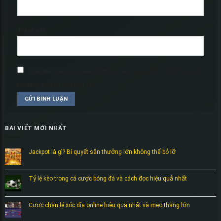
Trang web
Lưu tên của tôi, email, và trang web trong trình duyệt này cho
lần bình luận kế tiếp của tôi.
BÀI VIẾT MỚI NHẤT
Jackpot là gì? Bí quyết săn thưởng lớn không thể bỏ lỡ
Tỷ lệ kèo trong cá cược bóng đá và cách đọc hiệu quả nhất
Cược chẵn lẻ xóc đĩa online hiệu quả nhất và mẹo thắng lớn