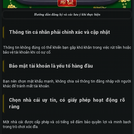
Hướng dẫn đăng ký và các lưu ý khi thực hiện
Thông tin cá nhân phải chính xác và cập nhật
Thông tin không đúng có thể khiến bạn gặp khó khăn trong việc rút tiền hoặc
bảo vệ tài khoản khi có sự cố.
Bảo mật tài khoản là yếu tố hàng đầu
Bạn nên chọn mật khẩu mạnh, không chia sẻ thông tin đăng nhập với người
khác để tránh mất tài khoản.
Chọn nhà cái uy tín, có giấy phép hoạt động rõ
ràng
Một nhà cái được cấp phép và có tiếng sẽ đảm bảo quyền lợi và minh bạch
trong trò chơi xóc đĩa.