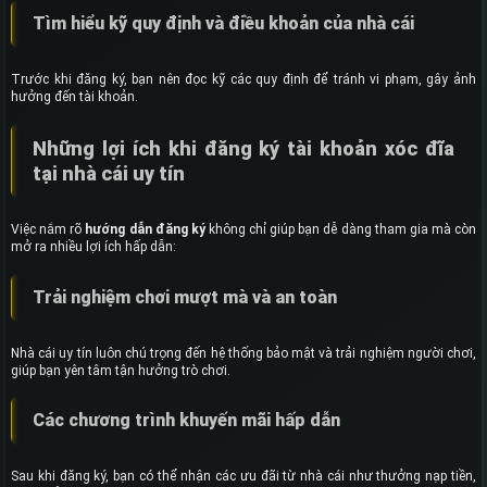
Tìm hiểu kỹ quy định và điều khoản của nhà cái
Trước khi đăng ký, bạn nên đọc kỹ các quy định để tránh vi phạm, gây ảnh
hưởng đến tài khoản.
Những lợi ích khi đăng ký tài khoản xóc đĩa
tại nhà cái uy tín
Việc nắm rõ
hướng dẫn đăng ký
không chỉ giúp bạn dễ dàng tham gia mà còn
mở ra nhiều lợi ích hấp dẫn:
Trải nghiệm chơi mượt mà và an toàn
Nhà cái uy tín luôn chú trọng đến hệ thống bảo mật và trải nghiệm người chơi,
giúp bạn yên tâm tận hưởng trò chơi.
Các chương trình khuyến mãi hấp dẫn
Sau khi đăng ký, bạn có thể nhận các ưu đãi từ nhà cái như thưởng nạp tiền,