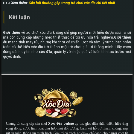
> > > Xem thêm:
Câu hỏi thường gặp trong trò chơi xóc đĩa chi tiết nhất
Kết luận
Giới thiệu
về trò chơi xóc đĩa không chỉ giúp người mới hiểu được cách chơi
mà còn cung cấp những mẹo thiết thực để tối ưu hóa trải nghiệm.
Giới thiệu
dù mang tính may rủi, nhưng khi chơi có chiến lược và tâm lý vững, bạn hoàn
toàn có thể biến xóc đĩa trở thành một trò chơi giải trí thông minh. Hãy chọn
đúng sảnh uy tín như
xóc đĩa
, quản lý vốn hiệu quả và luôn tỉnh táo trước mọi
quyết định.
Chúng tôi cung cấp sân chơi
Xóc Đĩa online
uy tín, giao diện thân thiện, hiệu ứng
sống động, cược linh hoạt phù hợp mọi đối tượng. Cam kết hỗ trợ nhanh chóng, nạp
rút an toàn, thông tin minh bạch. Giải trí có trách nhiệm – chỉ dành cho người chơi từ