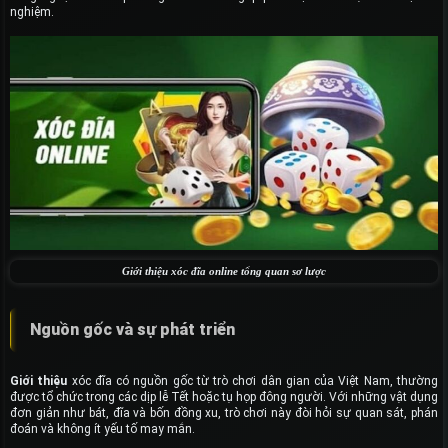
nghiệm.
Giới thiệu xóc đĩa online tổng quan sơ lược
Nguồn gốc và sự phát triển
Giới thiệu
xóc đĩa có nguồn gốc từ trò chơi dân gian của Việt Nam, thường
được tổ chức trong các dịp lễ Tết hoặc tụ họp đông người. Với những vật dụng
đơn giản như bát, đĩa và bốn đồng xu, trò chơi này đòi hỏi sự quan sát, phán
đoán và không ít yếu tố may mắn.